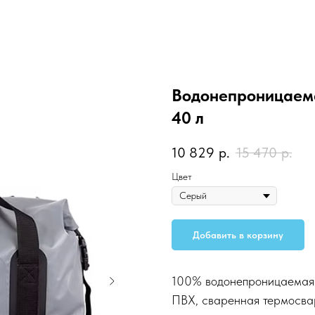
Водонепроницаем
40 л
10 829
р.
15 470
р.
Цвет
Добавить в корзину
100% водонепроницаемая 
ПВХ, сваренная термосва