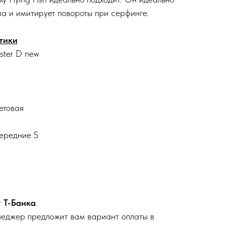
ла и имитирует повороты при серфинге.
тики
ster D new
етовая
ередние S
т
Т-Банка
.
неджер предложит вам вариант оплаты в