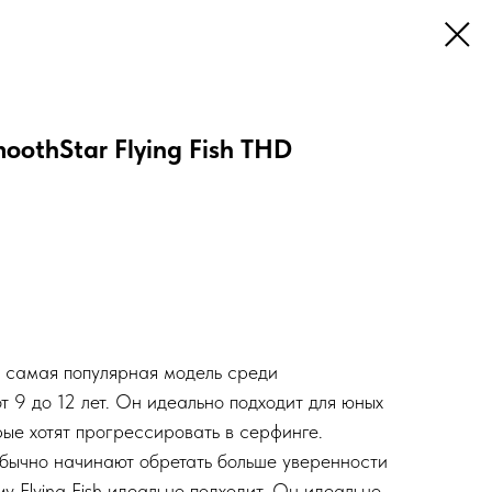
oothStar Flying Fish THD
— самая популярная модель среди
т 9 до 12 лет. Он идеально подходит для юных
рые хотят прогрессировать в серфинге.
бычно начинают обретать больше уверенности
му Flying Fish идеально подходит. Он идеально