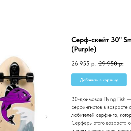
Серф-скейт 30" Sm
(Purple)
26 955
р.
29 950
р.
Добавить в корзину
30-дюймовая Flying Fish 
серфингистов в возрасте о
любителей серфинга, кото
Серферы этого возраста о
и силы в своем теле, поэто