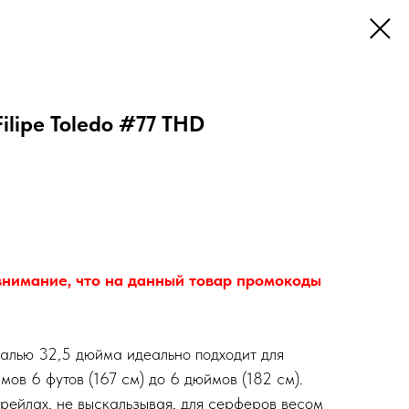
ilipe Toledo #77 THD
внимание, что на данный товар промокоды
налью 32,5 дюйма идеально подходит для
ов 6 футов (167 см) до 6 дюймов (182 см).
рейлах, не выскальзывая, для серферов весом