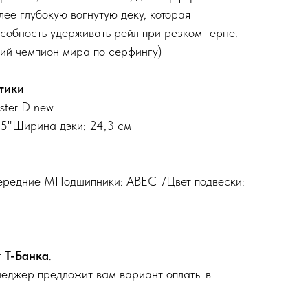
лее глубокую вогнутую деку, которая
собность удерживать рейл при резком терне.
ющий чемпион мира по серфингу)
тики
ster D new
2.5"Ширина дэки: 24,3 см
передние МПодшипники: ABEC 7Цвет подвески:
т
Т-Банка
.
неджер предложит вам вариант оплаты в