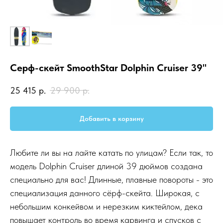
Серф-скейт SmoothStar Dolphin Cruiser 39"
25 415
р.
29 900
р.
Добавить в корзину
Любите ли вы на лайте катать по улицам? Если так, то
модель Dolphin Cruiser длиной 39 дюймов создана
специально для вас! Длинные, плавные повороты - это
специализация данного сёрф-скейта. Широкая, с
небольшим конкейвом и нерезким киктейлом, дека
повышает контроль во время карвинга и спусков с