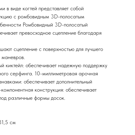
и в виде когтей представляет собой
укцию с ромбовидным 3D-полосатым
обенности Ромбовидный 3D-полосатый
печивает превосходное сцепление благодаря
чшают сцепление с поверхностью для лучшего
 маневров.
й киктейл: обеспечивает надежную поддержку
ного серфинга. 10-миллиметровая арочная
анавками: обеспечивает дополнительный
3-компонентная конструкция: обеспечивает
под различные формы досок.
31,5 см