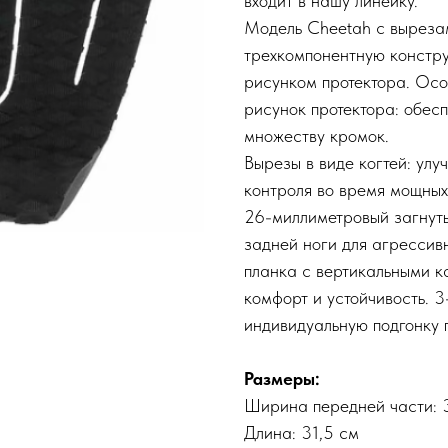
входит в нашу линейку.
Модель Cheetah с вырезам
трехкомпонентную констр
рисунком протектора. Ос
рисунок протектора: обес
множеству кромок.
Вырезы в виде когтей: улу
контроля во время мощных
26-миллиметровый загнуты
задней ноги для агрессив
планка с вертикальными к
комфорт и устойчивость. 
индивидуальную подгонку 
Размеры:
Ширина передней части: 
Длина: 31,5 см