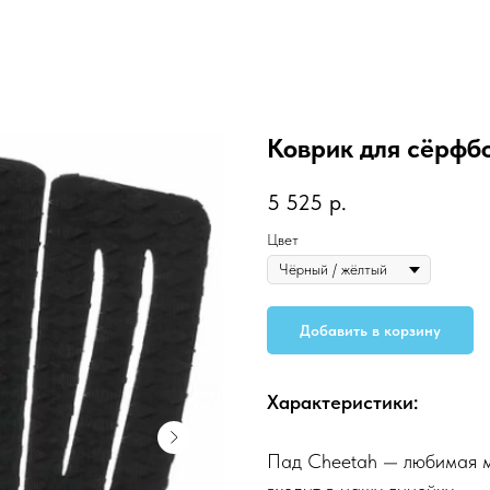
Коврик для сёрфб
5 525
р.
Цвет
Добавить в корзину
Характеристики:
Пад Cheetah — любимая мо