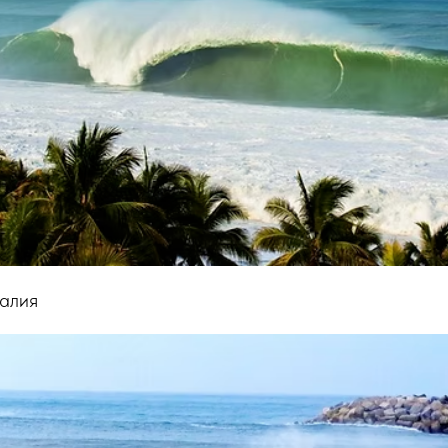
галия