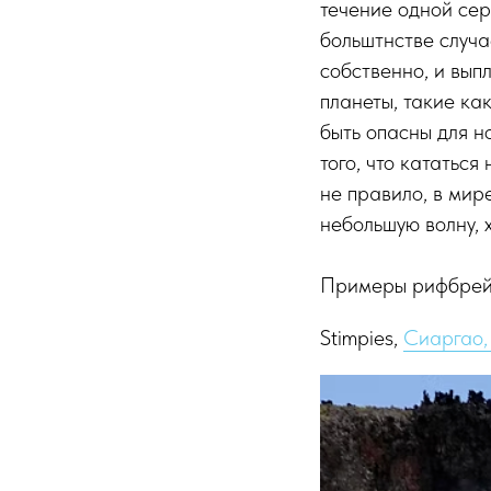
течение одной се
больштнстве случа
собственно, и вып
планеты, такие ка
быть опасны для н
того, что кататься
не правило, в мир
небольшую волну, 
Примеры рифбрейк
Stimpies,
Сиаргао,