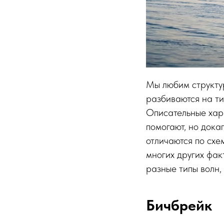
Мы любим структур
разбиваются на ти
Описательные хара
помогают, но дока
отличаются по схе
многих других фак
разные типы волн,
Бичбрейк