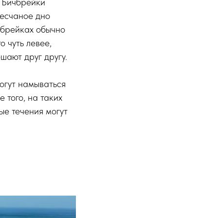
. Бичбрейки
песчаное дно
ичбрейках обычно
о чуть левее,
шают друг другу.
огут намываться
 того, на таких
ые течения могут