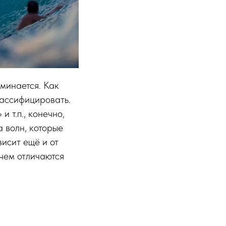
минается. Как
лассифицировать.
 т.п., конечно,
а волн, которые
висит ещё и от
 чем отличаются