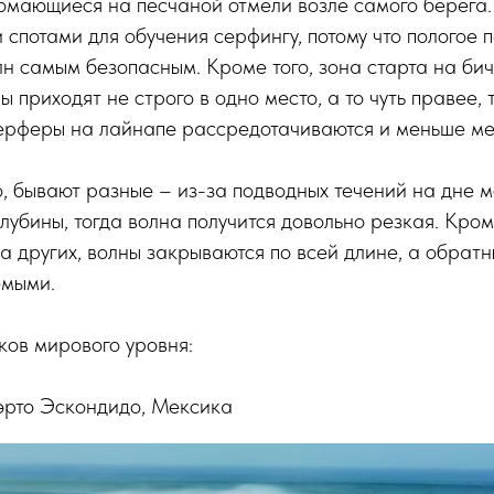
ломающиеся на песчаной отмели возле самого берега
 спотами для обучения серфингу, потому что пологое 
олн самым безопасным. Кроме того, зона старта на б
ы приходят не строго в одно место, а то чуть правее, т
ерферы на лайнапе рассредотачиваются и меньше ме
, бывают разные – из-за подводных течений на дне м
лубины, тогда волна получится довольно резкая. Кроме
на других, волны закрываются по всей длине, а обратн
емыми.
ов мирового уровня:
Пуэрто Эскондидо, Мексика