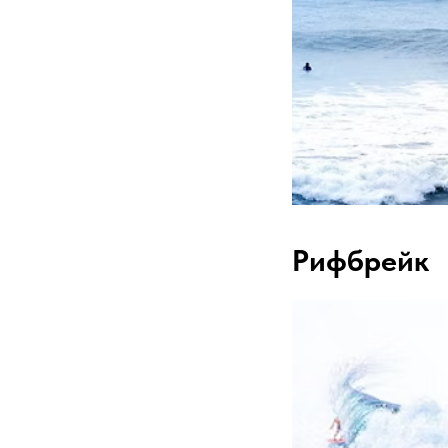
Рифбрейк