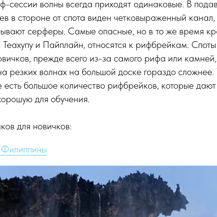
рф-сессии волны всегда приходят одинаковые. В под
ев в стороне от спота виден четковыраженный канал, 
лывают серферы. Самые опасные, но в то же время к
к Теахупу и Пайплайн, относятся к рифбрейкам. Споты 
овичков, прежде всего из-за самого рифа или камней,
 на резких волнах на большой доске гораздо сложнее. 
е есть большое количество рифбрейков, которые даю
хорошую для обучения.
ов для новичков:
 Филиппины