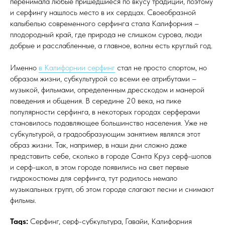
перенимала любые пришедшиеся по вкусу традиции, поэтому
и серфингу нашлось место в их сердцах. Своеобразной
калыбелью современного серфинга стала Калифорния –
плодородный край, где природа не слишком сурова, люди
добрые и расслабленные, а главное, волны есть круглый год.
Именно
в Калифорнии серфинг
стал не просто спортом, но
образом жизни, субкультурой со всеми ее атрибутами –
музыкой, фильмами, определенным дресскодом и манерой
поведения и общения. В середине 20 века, на пике
популярности серфинга, в некоторых городах серферами
становилось подавляющее большинство населения. Уже не
субкультурой, а градообразующим занятием являлся этот
образ жизни. Так, например, в наши дни сложно даже
представить себе, сколько в городе Санта Круз серф-шопов
и серф-школ, в этом городе появились на свет первые
гидрокостюмы для серфинга, тут родилось немало
музыкальных групп, об этом городе слагают песни и снимают
фильмы.
Tags:
Серфинг, серф-субкультура, Гавайи, Калифорния