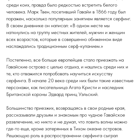
среди коих, правда было редкостью встретить белого
человека. Марк Твен, посетивший Гавайи в 1866 году был
поражен, насколько популярным занятием является серфинг.
В своем дневнике он написал: «В одном месте мы
наткнулись на группу местных жителей, мужчин и женщин
всех возрастов, которые в совершенно обнженном виде
наслаждались традиционным серф-купанием.»
Постепенно, все больше европейцев стало приезжать на
Гавайские острова с целью отдыха, и нашлись среди них и
те, кто отважился попробовать научиться искусству
серфинга. В начале 20 века среди них были такие известные
персонажи, как писательница Агата Кристи и наследник
Британской короны Эдвард принц Уэльский.
Большинство приезжих, возвращаясь в свои родные края,
рассказывали друзьям и знакомым про чудное Гавайское
развлечение, но никто и не думал, что ловить волны можно
где-то еще, кроме затерянных в Тихом океане островов.
Решающую роль в распространенни серфинга сыграл