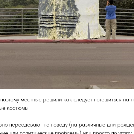
 поэтому местные решили как следует потешиться на н
ые костюмы!
рно переодевают по поводу (на различные дни рожден
ные или политические проблемы) или просто по угару.