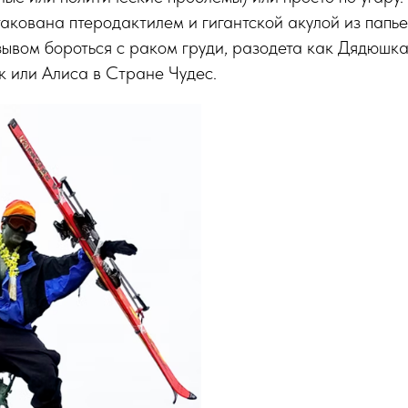
такована птеродактилем и гигантской акулой из папь
зывом бороться с раком груди, разодета как Дядюшк
к или Алиса в Стране Чудес.