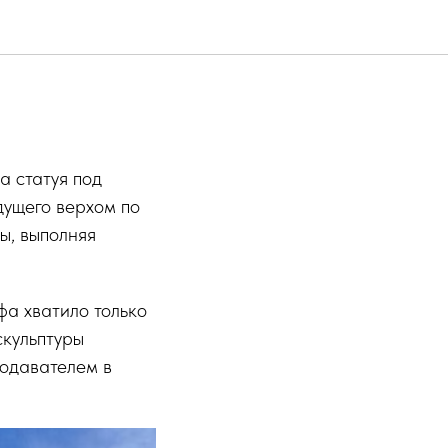
а статуя под
дущего верхом по
ы, выполняя
а хватило только
скульптуры
подавателем в