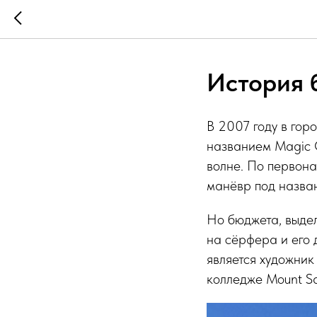
История 
В 2007 году в гор
названием Magic C
волне. По первона
манёвр под назва
Но бюджета, выде
на сёрфера и его 
является художник
колледже Mount Sa