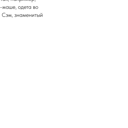
е-маше, одета во
а Сэм, знаменитый