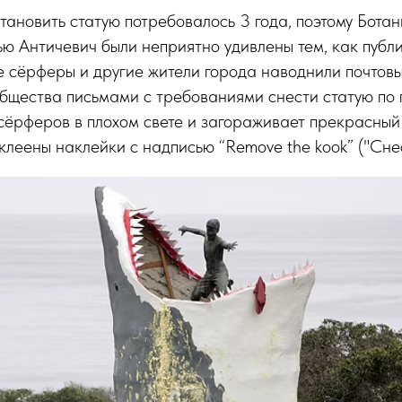
становить статую потребовалось 3 года, поэтому Бота
ю Античевич были неприятно удивлены тем, как публ
е сёрферы и другие жители города наводнили почтов
бщества письмами с требованиями снести статую по п
сёрферов в плохом свете и загораживает прекрасный 
леены наклейки с надписью “Remove the kook” ("Снес