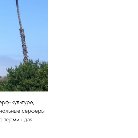
ёрф-культуре,
ональные сёрферы
то термин для
.