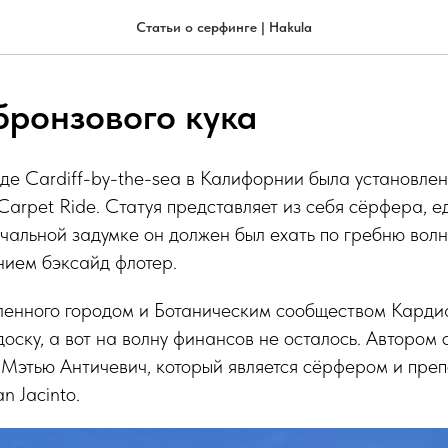
Статьи о серфинге | Hakula
бронзового кука
оде Cardiff-by-the-sea в Калифорнии была установлен
arpet Ride. Статуя представляет из себя сёрфера, е
чальной задумке он должен был ехать по гребню волн
нием бэксайд флотер.
ленного городом и Ботаническим сообществом Кардиф
доску, а вот на волну финансов не осталось. Автором 
 Мэтью Античевич, который является сёрфером и пре
n Jacinto.