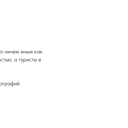
то ничем иным как
стью, а туристы в
тографий