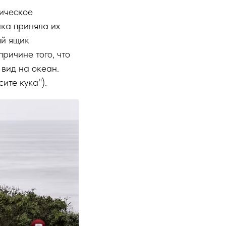
ническое
ика приняла их
ый ящик
ричине того, что
вид на океан.
ите кука").