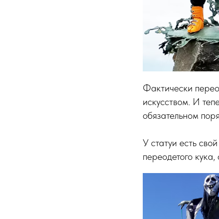
Фактически перео
искусством. И теп
обязательном поря
У статуи есть сво
переодетого кука,