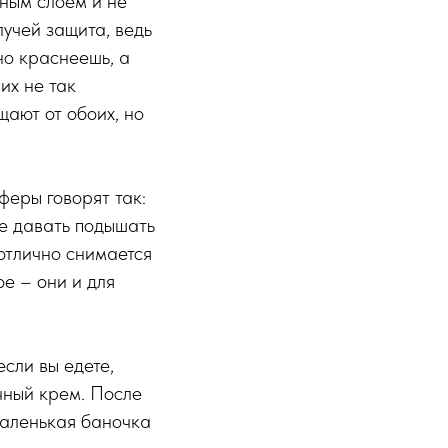
вным слоем и не
лучей защита, ведь
но краснеешь, а
их не так
ают от обоих, но
феры говорят так:
ше давать подышать
отлично снимается
е – они и для
если вы едете,
чный крем. После
маленькая баночка