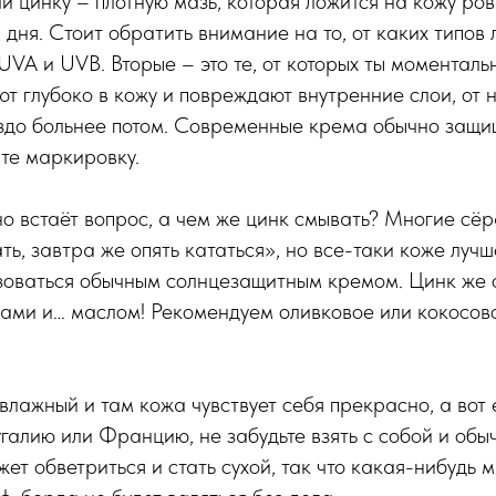
 цинку – плотную мазь, которая ложится на кожу ро
 дня. Стоит обратить внимание на то, от каких типов 
 UVA и UVB. Вторые – это те, от которых ты моменталь
т глубоко в кожу и повреждают внутренние слои, от н
здо больнее потом. Современные крема обычно защищ
те маркировку.
 встаёт вопрос, а чем же цинк смывать? Многие сёр
ть, завтра же опять кататься», но все-таки коже луч
ьзоваться обычным солнцезащитным кремом. Цинк же 
ами и… маслом! Рекомендуем оливковое или кокосово
влажный и там кожа чувствует себя прекрасно, а вот 
галию или Францию, не забудьте взять с собой и обы
ет обветриться и стать сухой, так что какая-нибудь 