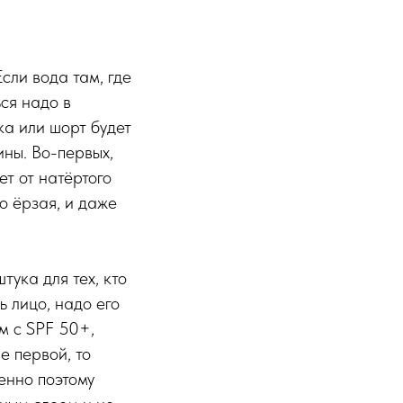
сли вода там, где
ся надо в
ика или шорт будет
чины. Во-первых,
ет от натёртого
о ёрзая, и даже
ука для тех, кто
ь лицо, надо его
ем с SPF 50+,
е первой, то
енно поэтому