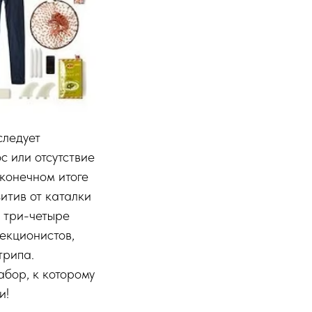
следует
с или отсутствие
 конечном итоге
итив от каталки
а три-четыре
фекционистов,
трипа.
абор, к которому
и!