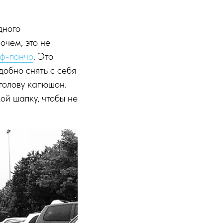
дного
очем, это не
ф-пончо
. Это
добно снять с себя
 голову капюшон.
кой шапку, чтобы не