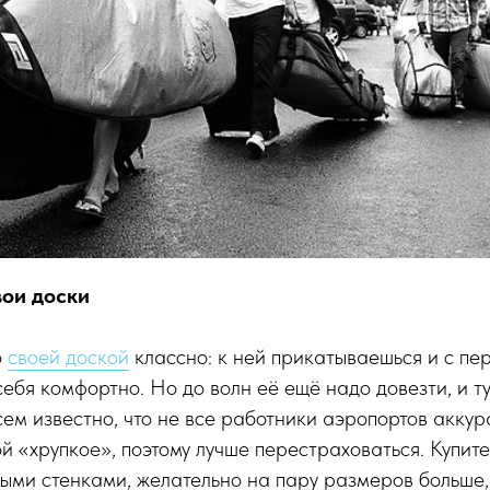
вои доски
о
своей доской
классно: к ней прикатываешься и с пе
себя комфортно. Но до волн её ещё надо довезти, и ту
сем известно, что не все работники аэропортов акку
й «хрупкое», поэтому лучше перестраховаться. Купит
тыми стенками, желательно на пару размеров больше,