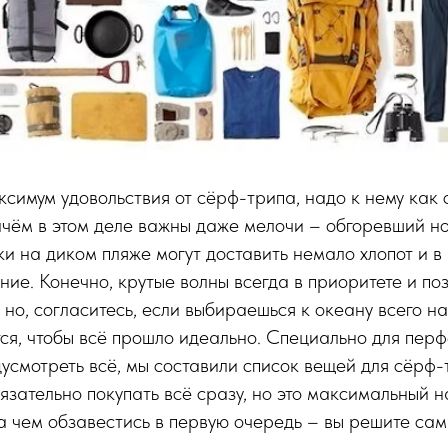
ксимум удовольствия от сёрф-трипа, надо к нему как 
ичём в этом деле важны даже мелочи – обгоревший но
и на диком пляже могут доставить немало хлопот и в
ние. Конечно, крутые волны всегда в приоритете и поз
 но, согласитесь, если выбираешься к океану всего н
ется, чтобы всё прошло идеально. Специально для пер
дусмотреть всё, мы составили список вещей для сёрф-
бязательно покупать всё сразу, но это максимальный н
 а чем обзавестись в первую очередь – вы решите сам