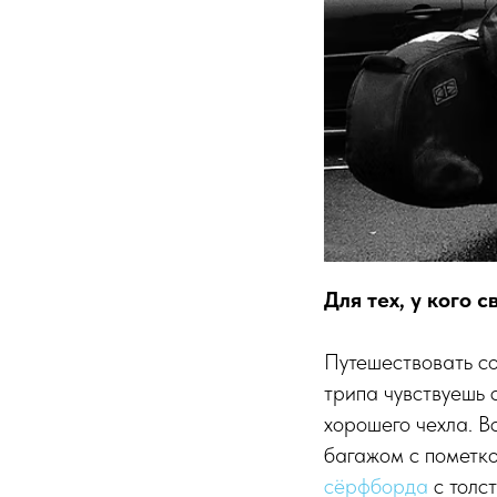
Для тех, у кого с
Путешествовать с
трипа чувствуешь 
хорошего чехла. В
багажом с пометко
сёрфборда
с толс