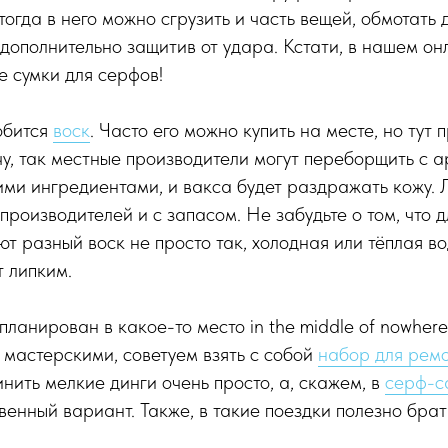
 тогда в него можно сгрузить и часть вещей, обмотать
 дополнительно защитив от удара. Кстати, в нашем о
е сумки для серфов!
обится
воск
. Часто его можно купить на месте, но тут 
чу, так местные производители могут переборщить с 
ми ингредиентами, и вакса будет раздражать кожу. 
производителей и с запасом. Не забудьте о том, что 
т разный воск не просто так, холодная или тёплая во
т липким.
ланирован в какое-то место in the middle of nowhere, 
 мастерскими, советуем взять с собой
набор для рем
нить мелкие динги очень просто, а, скажем, в
серф-с
венный вариант. Также, в такие поездки полезно брат