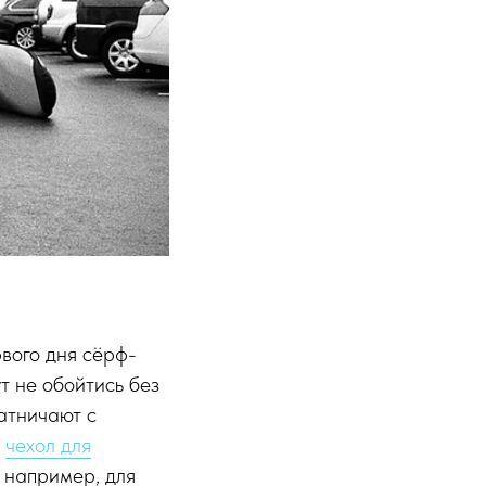
рвого дня сёрф-
т не обойтись без
ратничают с
е
чехол для
 например, для