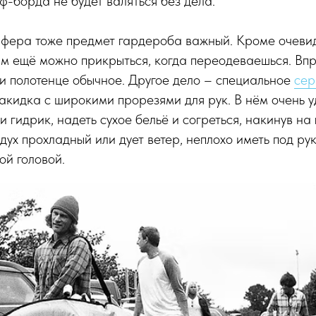
ф-борда не будет валяться без дела.
рфера тоже предмет гардероба важный. Кроме очеви
м ещё можно прикрыться, когда переодеваешься. Впр
ли полотенце обычное. Другое дело – специальное
сер
акидка с широкими прорезями для рук. В нём очень у
и гидрик, надеть сухое бельё и согреться, накинув на
дух прохладный или дует ветер, неплохо иметь под ру
ой головой.