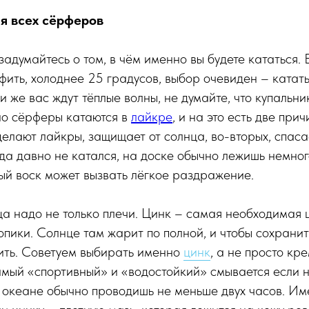
я всех сёрферов
адумайтесь о том, в чём именно вы будете кататься. Е
фить, холоднее 25 градусов, выбор очевиден – катать
ли же вас ждут тёплые волны, не думайте, что купальн
но сёрферы катаются в
лайкре
, и на это есть две при
делают лайкры, защищает от солнца, во-вторых, спаса
гда давно не катался, на доске обычно лежишь немног
ый воск может вызвать лёгкое раздражение.
а надо не только плечи. Цинк – самая необходимая шт
ропики. Солнце там жарит по полной, и чтобы сохранит
ить. Советуем выбирать именно
цинк
, а не просто кр
амый «спортивный» и «водостойкий» смывается если н
в океане обычно проводишь не меньше двух часов. Им