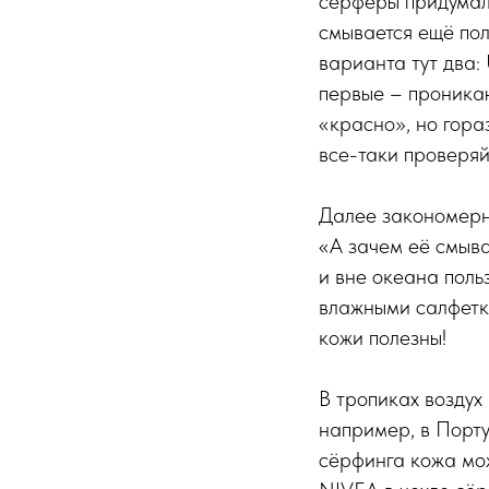
сёрферы придумали
смывается ещё пол
варианта тут два:
первые – проникаю
«красно», но гора
все-таки проверяй
Далее закономерно
«А зачем её смыва
и вне океана пол
влажными салфетк
кожи полезны!
В тропиках воздух 
например, в Порту
сёрфинга кожа мож