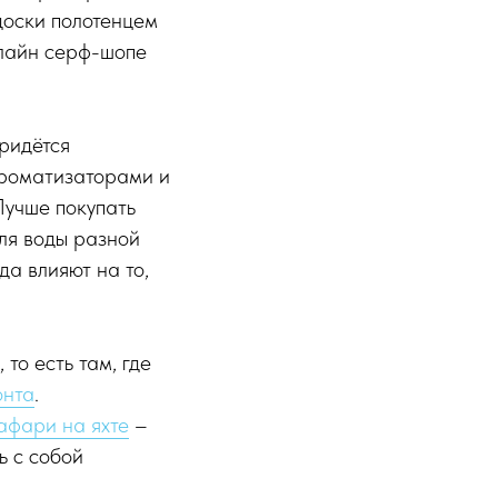
 доски полотенцем
нлайн серф-шопе
придётся
ароматизаторами и
Лучше покупать
для воды разной
да влияют на то,
то есть там, где
онта
.
афари на яхте
–
ь с собой