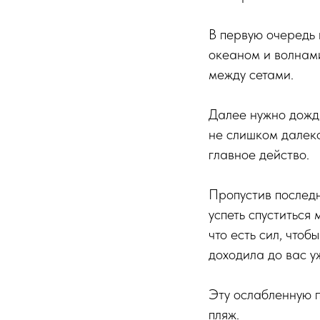
В первую очередь 
океаном и волнами
между сетами.
Далее нужно дожда
не слишком далеко
главное действо.
Пропустив последн
успеть спуститься
что есть сил, чтоб
доходила до вас у
Эту ослабленную п
пляж.