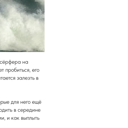
 сёрфера на
ет пробиться, его
тается залезть в
орые для него ещё
одить в середине
и, и как выплыть