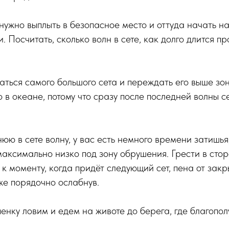
нужно выплыть в безопасное место и оттуда начать н
. Посчитать, сколько волн в сете, как долго длится п
ться самого большого сета и переждать его выше зо
 в океане, потому что сразу после последней волны с
юю в сете волну, у вас есть немного времени затишья
 максимально низко под зону обрушения. Грести в сто
ы к моменту, когда придёт следующий сет, пена от за
же порядочно ослабнув.
енку ловим и едем на животе до берега, где благопо