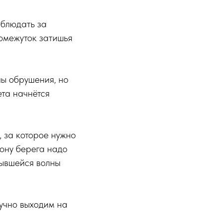
аблюдать за
ромежуток затишья
ны обрушения, но
ета начнётся
, за которое нужно
рону берега надо
крывшейся волны
лучно выходим на