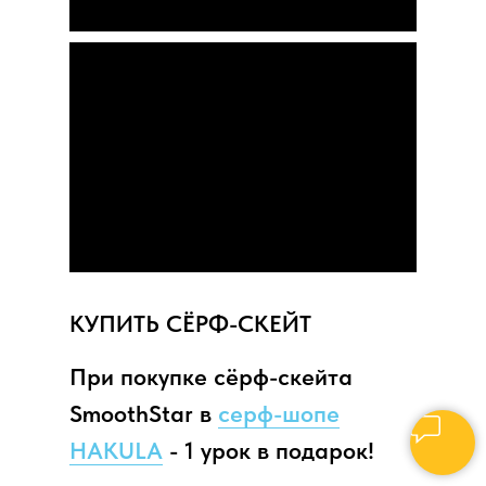
КУПИТЬ СЁРФ-СКЕЙТ
При покупке сёрф-скейта
SmoothStar в
серф-шопе
HAKULA
- 1 урок в подарок!