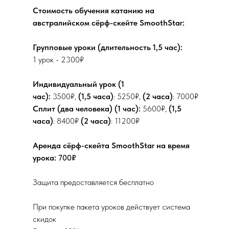
Стоимость обучения катанию на
австралийском сёрф-скейте SmoothStar:
Групповые уроки (длительность 1,5 час):
1 урок - 2300₽
Индивидуальный урок (1
час):
3500₽,
(1,5 часа)
: 5250₽,
(2 часа)
: 7000₽
Сплит (два человека) (1 час):
5600₽,
(1,5
часа)
: 8400₽
(2 часа)
: 11200₽
Аренда сёрф-скейта SmoothStar на время
урока:
700₽
Защита предоставляется бесплатно
При покупке пакета уроков действует система
скидок