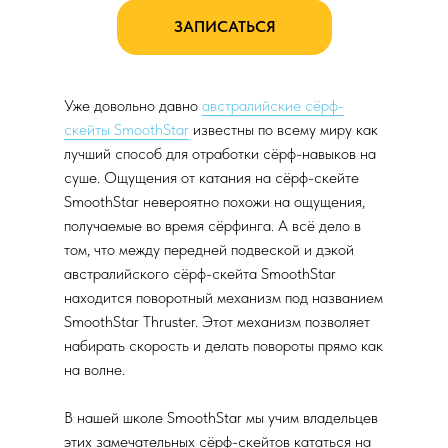
ЗАПИСАТЬСЯ
Уже довольно давно
австралийские сёрф-
скейты SmoothStar
известны по всему миру как
лучший способ для отработки сёрф-навыков на
суше. Ощущения от катания на сёрф-скейте
SmoothStar невероятно похожи на ощущения,
получаемые во время сёрфинга. А всё дело в
том, что между передней подвеской и дэкой
австралийского сёрф-скейта SmoothStar
находится поворотный механизм под названием
SmoothStar Thruster. Этот механизм позволяет
набирать скорость и делать повороты прямо как
на волне.
В нашей школе SmoothStar мы учим владельцев
этих замечательных сёрф-скейтов кататься на