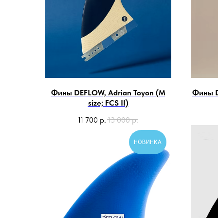
Фины DEFLOW, Adrian Toyon (M
Фины D
size; FCS II)
11 700
р.
13 000
р.
НОВИНКА