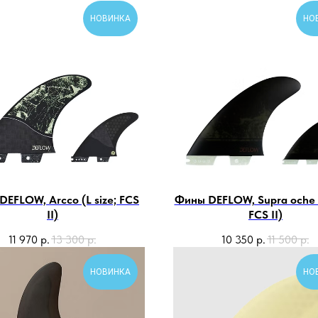
НОВИНКА
НО
EFLOW, Arcco (L size; FCS
Фины DEFLOW, Supra oche (
II)
FCS II)
11 970
р.
13 300
р.
10 350
р.
11 500
р.
НОВИНКА
НО