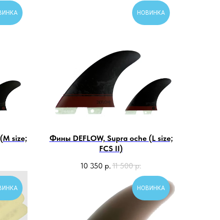
ВИНКА
НОВИНКА
M size;
Фины DEFLOW, Supra oche (L size;
FCS II)
10 350
р.
11 500
р.
ВИНКА
НОВИНКА