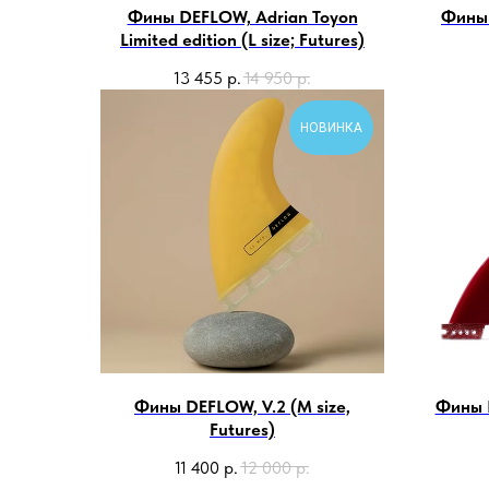
Фины DEFLOW, Adrian Toyon
Фины 
Limited edition (L size; Futures)
13 455
р.
14 950
р.
НОВИНКА
Фины DEFLOW, V.2 (M size,
Фины D
Futures)
11 400
р.
12 000
р.