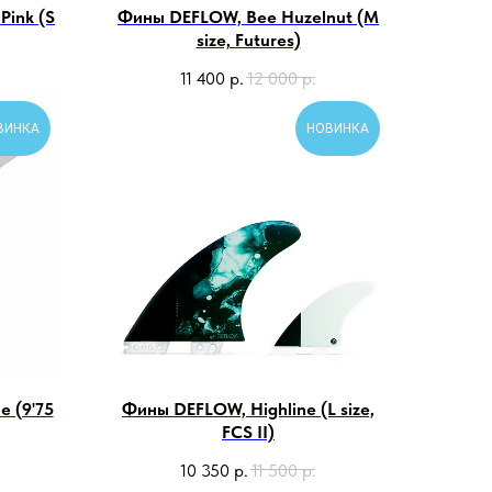
Pink (S
Фины DEFLOW, Bee Huzelnut (M
size, Futures)
11 400
р.
12 000
р.
ВИНКА
НОВИНКА
e (9'75
Фины DEFLOW, Highline (L size,
FCS II)
10 350
р.
11 500
р.