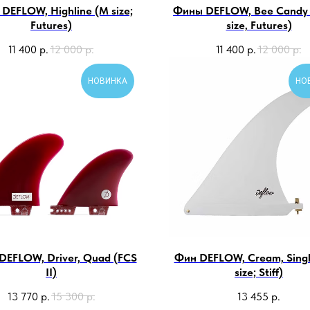
DEFLOW, Highline (M size;
Фины DEFLOW, Bee Candy 
Futures)
size, Futures)
11 400
р.
12 000
р.
11 400
р.
12 000
р.
НОВИНКА
НО
EFLOW, Driver, Quad (FCS
Фин DEFLOW, Cream, Singl
II)
size; Stiff)
13 770
р.
15 300
р.
13 455
р.