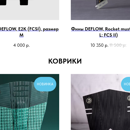
EFLOW, E2K (FCSI), размер
Фины DEFLOW, Rocket must
М
L; FCS II)
4 000
р.
10 350
р.
11 500
р.
КОВРИКИ
НОВИНКА
НО