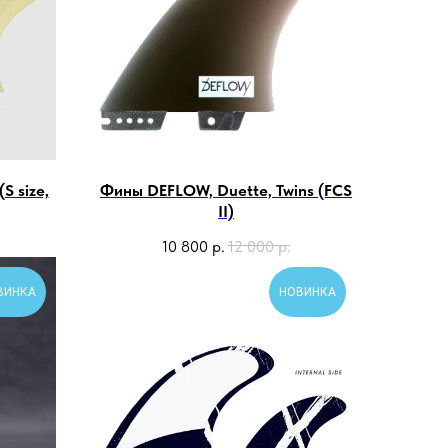
S size,
Фины DEFLOW, Duette, Twins (FCS
II)
10 800
р.
12 000
р.
ВИНКА
НОВИНКА