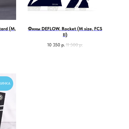
ard (M,
Фины DEFLOW, Rocket (M size, FCS
II)
10 350
р.
11 500
р.
ВИНКА