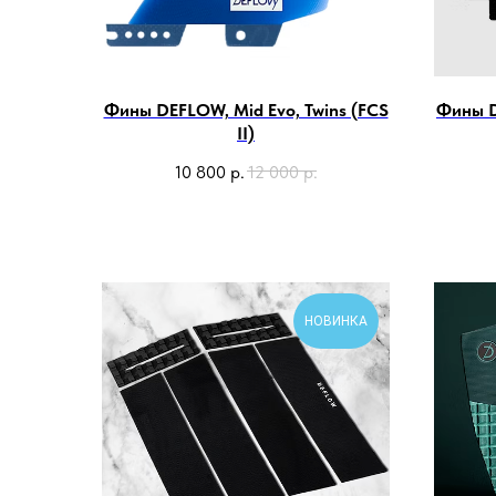
Фины DEFLOW, Mid Evo, Twins (FCS
Фины D
II)
10 800
р.
12 000
р.
НОВИНКА