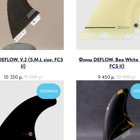
EFLOW, V.2 (S,M,L size, FCS
Фины DEFLOW, Bee White (
II)
FCS II)
10 350
р.
11 500
р.
9 450
р.
10 500
р.
НОВИНКА
НО