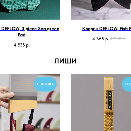
 DEFLOW, 3 piece Sea green
Коврик DEFLOW, Fish 
Pad
4 365
р.
4 850
р.
4 835
р.
ЛИШИ
НОВИНКА
НО