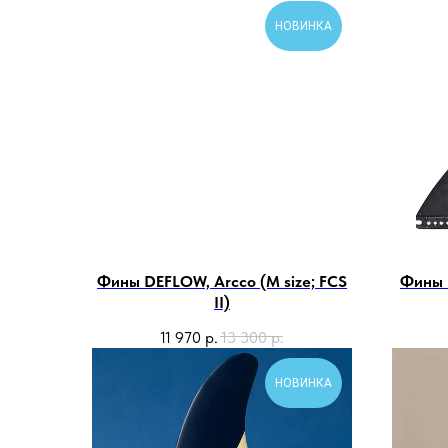
НОВИНКА
Фины DEFLOW, Arcco (M size; FCS
Фины D
II)
11 970
р.
13 300
р.
НОВИНКА