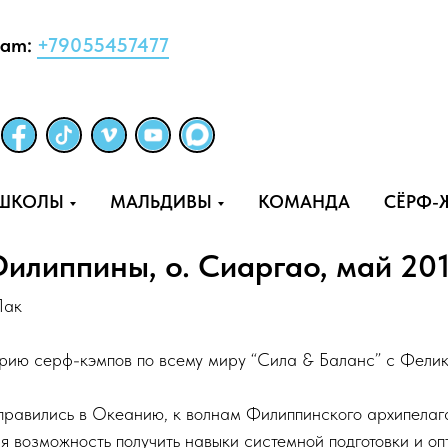
ram:
+79055457477
-ШКОЛЫ
МАЛЬДИВЫ
КОМАНДА
СЁРФ-
илиппины, о. Сиаргао, май 20
Пак
ерию серф-кэмпов по всему миру “Сила & Баланс” с Фели
тправились в Океанию, к волнам Филиппинского архипелаг
 возможность получить навыки системной подготовки и оп