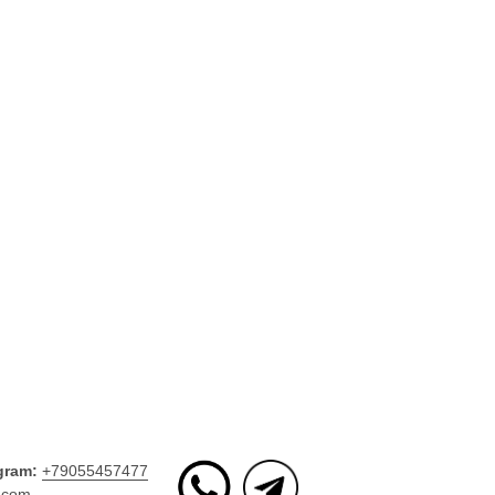
gram:
+79055457477
.com