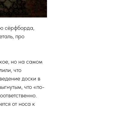
ию сёрфборда,
еталь, про
кое, но на самом
или, что
ведение доски в
выгнутым, что «по-
соответственно.
ется от носа к