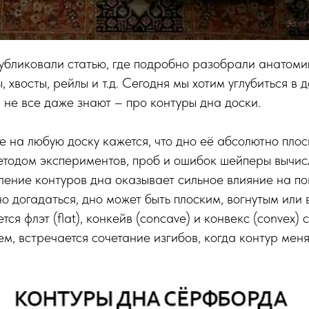
публиковали статью, где подробно разобрали анатом
 хвосты, рейлы и т.д. Сегодня мы хотим углубиться в д
, не все даже знают – про контуры дна доски.
е на любую доску кажется, что дно её абсолютно плос
Методом экспериментов, проб и ошибок шейперы вычисл
ение контуров дна оказывает сильное влияние на по
о догадаться, дно может быть плоским, вогнутым или 
ся флэт (flat), конкейв (concave) и конвекс (convex) 
ем, встречается сочетание изгибов, когда контур меня