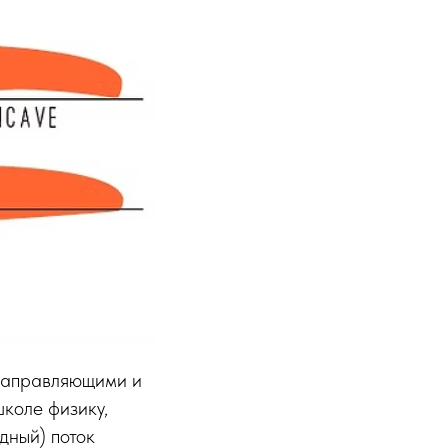
 направляющими и
школе физику,
дный) поток