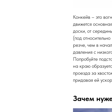
Конкейв – это вогн
движется основная
доски, от середин
(под относительно 
резче, чем в нача
давления с низког
Попробуйте подста
на краю образует
проезда за хвосто
придавая ей ускор
Зачем нуже