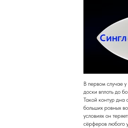
В первом случае у
доски вплоть до б
Такой контур дна 
больших ровных во
условиях он теряе
сёрферов любого у