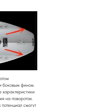
потом
 и боковым фином.
е характеристики
ия на поворотах.
 потенциал смогут