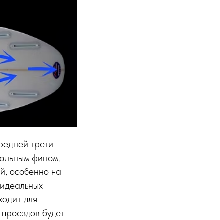
ередней трети
ральным фином.
й, особенно на
еидеальных
ходит для
 проездов будет