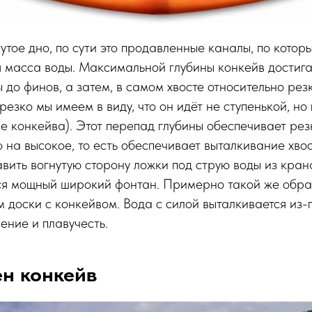
утое дно, по сути это продавленные каналы, по которы
 масса воды. Максимальной глубины конкейв достига
ы до финов, а затем, в самом хвосте относительно ре
резко мы имеем в виду, что он идёт не ступенькой, но
ле конкейва). Этот перепад глубины обеспечивает ре
о на высокое, то есть обеспечивает выталкивание хвос
вить вогнутую сторону ложки под струю воды из крана
ся мощный широкий фонтан. Примерно такой же образ
м доски с конкейвом. Вода с силой выталкивается из-
ение и плавучесть.
н конкейв