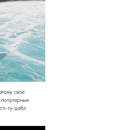
этому своё
 популярные
нгл-ту-дабл